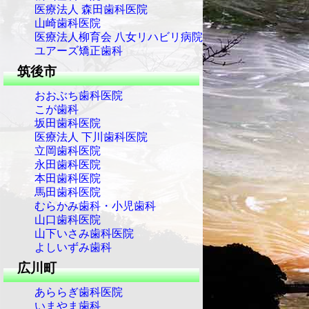
医療法人 森田歯科医院
山崎歯科医院
医療法人柳育会 八女リハビリ病院
ユアーズ矯正歯科
筑後市
おおぶち歯科医院
こが歯科
坂田歯科医院
医療法人 下川歯科医院
立岡歯科医院
永田歯科医院
本田歯科医院
馬田歯科医院
むらかみ歯科・小児歯科
山口歯科医院
山下いさみ歯科医院
よしいずみ歯科
広川町
あららぎ歯科医院
いまやま歯科