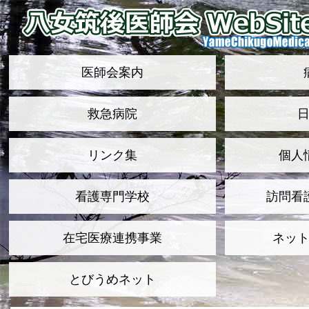
医師会案内
救急病院
リンク集
個人
看護専門学校
訪問看
在宅医療連携事業
ネッ
とびうめネット