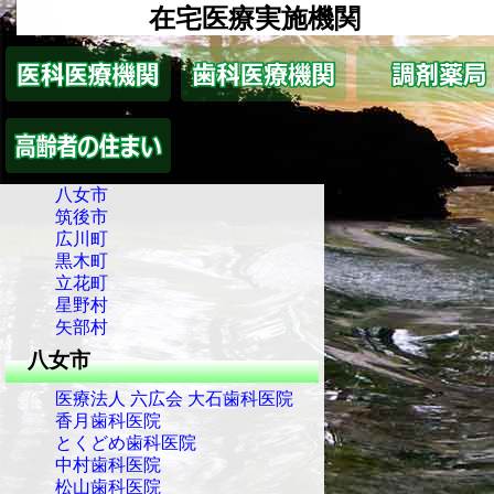
在宅医療実施機関
八女市
筑後市
広川町
黒木町
立花町
星野村
矢部村
八女市
医療法人 六広会 大石歯科医院
香月歯科医院
とくどめ歯科医院
中村歯科医院
松山歯科医院