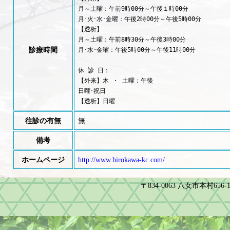
月～土曜：午前9時00分～午後１時00分

月･火･水･金曜：午後2時00分～午後5時00分

【透析】

月～土曜：午前8時30分～午後3時00分

診療時間
月･水･金曜：午後5時00分～午後11時00分

休 診 日： 

【外来】木 ・ 土曜：午後

日曜･祝日

【透析】日曜
往診の有無
無
備考
ホームページ
http://www.hirokawa-kc.com/
〒834-0063 八女市本村656-1 