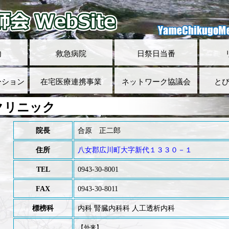
内
救急病院
日祭日当番
ーション
在宅医療連携事業
ネットワーク協議会
と
クリニック
院長
合原 正二郎
住所
八女郡広川町大字新代１３３０－１
TEL
0943-30-8001
FAX
0943-30-8011
標榜科
内科 腎臓内科科 人工透析内科
【外来】
