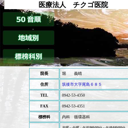
医療法人 チクゴ医院
院長
堀 義晴
住所
筑後市大字尾島６８５
TEL
0942-53-4350
FAX
0942-53-4351
標榜科
内科 循環器科
月曜～金曜：午前9時00分～午後6時00分
