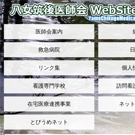
医師会案内
救急病院
リンク集
個人
看護専門学校
訪問看
在宅医療連携事業
ネッ
とびうめネット